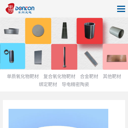
单质氧化物靶材
复合氧化物靶材
合金靶材
其他靶材
绑定靶材
导电精密陶瓷