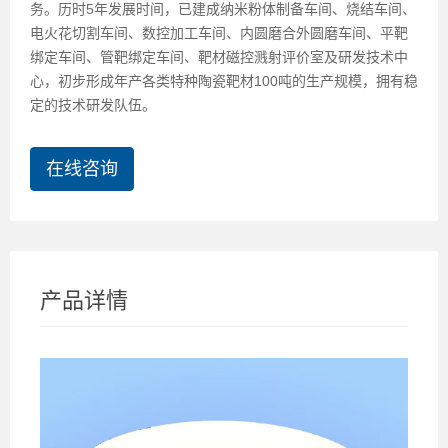
务。历时5年发展时间，已建成纳米粉体制备车间、烧结车间、
电火花切割车间、数控加工车间、内圆磨合外圆磨车间、平靶
绑定车间、管靶绑定车间、靶材磁控溅射评价室及研发技术中
心，初步形成年产各类特种陶瓷靶材100吨的生产规模，拥有稳
定的技术研发队伍。
在线咨询
产品详情